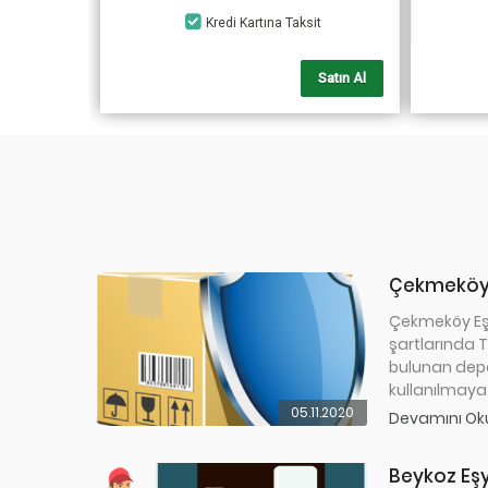
Kredi Kartına Taksit
Satın Al
Çekmeköy
Çekmeköy E
şartlarında Tü
bulunan dep
kullanılmaya
05.11.2020
Devamını Ok
Beykoz E