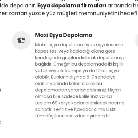
lde depolanır.
Eşya depolama firmaları
arasında her
her zaman yüzde yüz müşteri memnuniyetini hedefl
Maxi Eşya Depolama
Maksi eşya depolama fiyatı eşyalarınızın
kapasitesi veya kapladığı alana göre
kendi içinde gruplandırılarak depolamaya
0-
bağlıdır. Örneğin bu depolamada iki kişilik
yatak veya iki kanepe ya da 12 koli eşya
a
alabilir. Bunların dışında 6-7 sandalye
olabilir yanında koliler olarak bu
i
depolamadan yararlanabilirsiniz. Hiçbiri
olmasa bile sadece kolileriniz varsa
toplam 69 koliye kadar alabilecek hacme
sahiptir. Temiz ve havadar olması sizi
tüm düşüncelerinizden ayıracaktır.
k