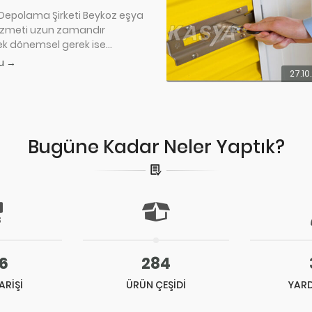
Depolama Şirketi Beykoz eşya
zmeti uzun zamandır
k dönemsel gerek ise...
u →
27.10
Bugüne Kadar Neler Yaptık?
6
284
ARİŞİ
ÜRÜN ÇEŞİDİ
YARD