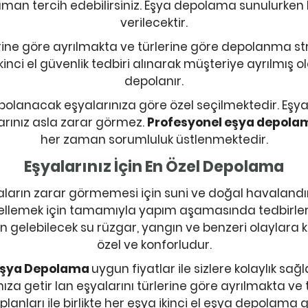
man tercih edebilirsiniz. Eşya depolama sunulurken bü
verilecektir.
lerine göre ayrılmakta ve türlerine göre depolanma str
ikinci el güvenlik tedbiri alınarak müşteriye ayrılmı
depolanır.
polanacak eşyalarınıza göre özel seçilmektedir. Eş
arınız asla zarar görmez.
Profesyonel eşya depola
her zaman sorumluluk üstlenmektedir.
Eşyalarınız İçin En Özel Depolama
arın zarar görmemesi için suni ve doğal havalandı
ellemek için tamamıyla yapım aşamasında tedbirler 
n gelebilecek su rüzgar, yangın ve benzeri olaylara 
özel ve konforludur.
Eşya Depolama
uygun fiyatlar ile sizlere kolaylık sağl
ımıza getir lan eşyalarını türlerine göre ayrılmakta ve
anları ile birlikte her eşya ikinci el eşya depolama g