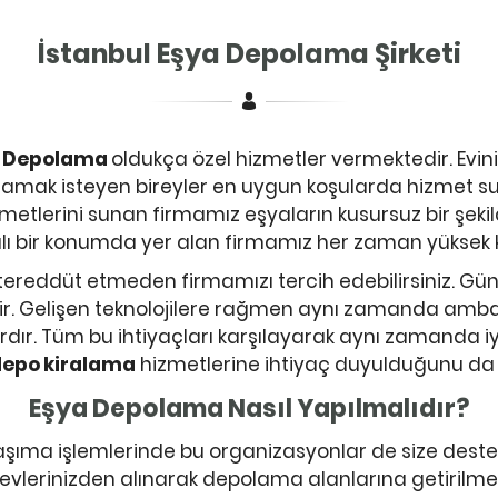
İstanbul Eşya Depolama Şirketi
a Depolama
oldukça özel hizmetler vermektedir. Evini
epolamak isteyen bireyler en uygun koşularda hizmet
izmetlerini sunan firmamız eşyaların kusursuz bir şe
ı bir konumda yer alan firmamız her zaman yüksek ka
in tereddüt etmeden firmamızı tercih edebilirsiniz. G
dir. Gelişen teknolojilere rağmen aynı zamanda amba
ardır. Tüm bu ihtiyaçları karşılayarak aynı zamanda 
epo kiralama
hizmetlerine ihtiyaç duyulduğunu da
Eşya Depolama Nasıl Yapılmalıdır?
aşıma işlemlerinde bu organizasyonlar de size dest
 evlerinizden alınarak depolama alanlarına getirilme