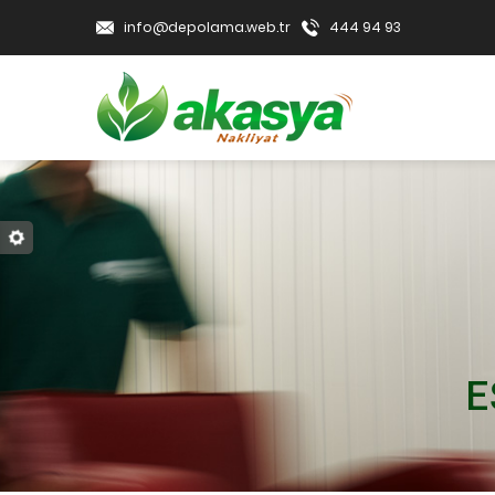
info@depolama.web.tr
444 94 93
E