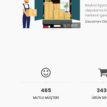
Beykoz Eşya 
depolama hi
herkesin gere
Devamını Ok
30.10.2020
465
343
MUTLU MÜŞTERİ
ÜRÜN SİP