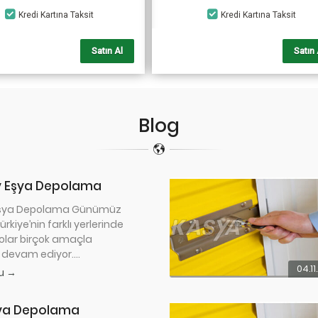
Kredi Kartına Taksit
Kredi Kartına Taksit
Satın Al
Satın 
Blog
 Eşya Depolama
şya Depolama Günümüz
rkiye’nin farklı yerlerinde
olar birçok amaçla
 devam ediyor....
04.11
u →
şya Depolama